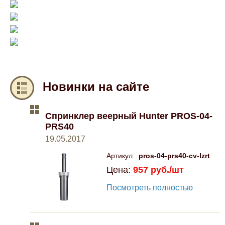
Компрессионные фитинги Poliext
Honda
Магнитные панели на холодильник
Флуоресцентные краски
Hyundai
Шпатлевки, штукатурки
Infinity
Эмали универсальные акриловые
Новинки на сайте
Kia
Грунтовки, защитные лаки
Спринклер веерный Hunter PROS-04-
Lada
PRS40
19.05.2017
Lexus
Артикул:
pros-04-prs40-cv-lzrt
Цена:
957 руб./шт
Mazda
Посмотреть полностью
Mercedes-Benz