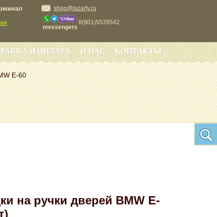
ерминал
shop@lazarty.ru
8(901)5539542
сии
messengers
ТАВКА И ОПЛАТА
О НАС
КОНТАКТЫ
BMW E-60
ки на ручки дверей BMW E-
т)