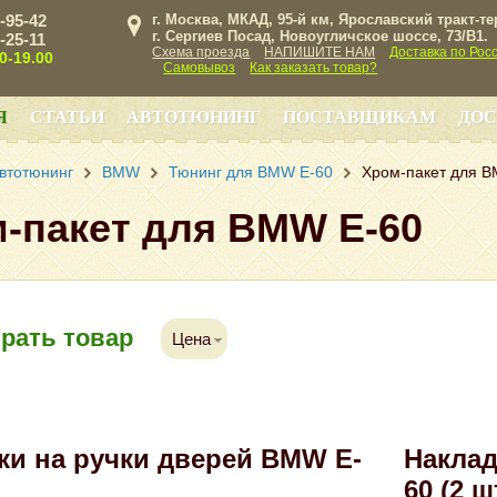
3-95-42
г. Москва, МКАД, 95-й км, Ярославский тракт-т
г. Сергиев Посад, Новоугличское шоссе, 73/B1.
3-25-11
Схема проезда
НАПИШИТЕ НАМ
Доставка по Рос
00-19.00
Самовывоз
Как заказать товар?
Я
СТАТЬИ
АВТОТЮНИНГ
ПОСТАВЩИКАМ
ДОС
втотюнинг
BMW
Тюнинг для BMW E-60
Хром-пакет для 
-пакет для BMW E-60
рать товар
Цена
ки на ручки дверей BMW E-
Наклад
60 (2 ш