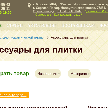
3-95-42
г. Москва, МКАД, 95-й км, Ярославский тракт-т
г. Сергиев Посад, Новоугличское шоссе, 73/B1.
3-25-11
Схема проезда
НАПИШИТЕ НАМ
Доставка по Рос
00-19.00
Самовывоз
Как заказать товар?
Я
СТАТЬИ
АВТОТЮНИНГ
ПОСТАВЩИКАМ
ДОС
аталог керамической плитки
Аксессуары для плитки
ссуары для плитки
рать товар
Назначение
Материал
нее о товаре...