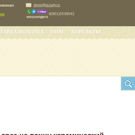
ерминал
shop@lazarty.ru
8(901)5539542
сии
messengers
ТАВКА И ОПЛАТА
О НАС
КОНТАКТЫ