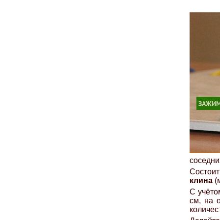
соседни
Состоит
клина
(
С учёто
см, на 
количес