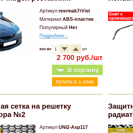
Артикул
resrmak7rVist
Материал
ABS-пластик
Популярный
Нет
Подробнее...
шт
кол-во
2 700 руб./шт
В корзину
ая сетка на решетку
Защитн
ора №2
радиат
Артикул
UNI2-Asp117