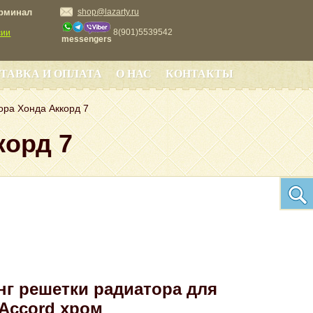
ерминал
shop@lazarty.ru
8(901)5539542
сии
messengers
ТАВКА И ОПЛАТА
О НАС
КОНТАКТЫ
ора Хонда Аккорд 7
корд 7
г решетки радиатора для
Accord хром