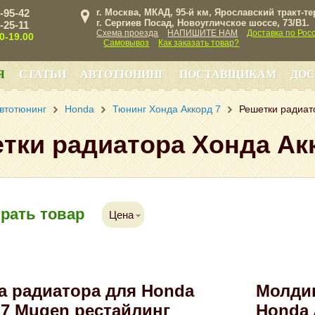
3-95-42
г. Москва, МКАД, 95-й км, Ярославский тракт-т
г. Сергиев Посад, Новоугличское шоссе, 73/B1.
3-25-11
Схема проезда
НАПИШИТЕ НАМ
Доставка по Рос
00-19.00
Самовывоз
Как заказать товар?
Я
СТАТЬИ
АВТОТЮНИНГ
ПОСТАВЩИКАМ
ДОС
втотюнинг
Honda
Тюнинг Хонда Аккорд 7
Решетки радиат
тки радиатора Хонда Ак
рать товар
Цена
а радиатора для Honda
Молдин
 7 Mugen рестайлинг
Honda 