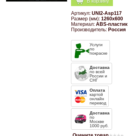
В корзину
Компрессионные фитинги Poliext
Honda
Магнитные панели на холодильник
Артикул:
UNI2-Asp117
Флуоресцентные краски
Размер (мм):
1260x600
Hyundai
Материал:
ABS-пластик
Производитель:
Россия
Шпатлевки, штукатурки
Infinity
Услуги
Эмали универсальные акриловые
по
покраске
Kia
Грунтовки, защитные лаки
Доставка
по всей
Lada
России и
СНГ
Оплата
Lexus
картой
онлайн
перевод
Mazda
Доставка
по
Москве
1000 руб.
Mercedes-Benz
Оцените товар
(0)