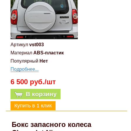
Компрессионные фитинги Poliext
Honda
Магнитные панели на холодильник
Флуоресцентные краски
Hyundai
Шпатлевки, штукатурки
Infinity
Артикул
vst003
Эмали универсальные акриловые
Материал
ABS-пластик
Kia
Популярный
Нет
Грунтовки, защитные лаки
Подробнее...
Lada
6 500 руб./шт
Lexus
В корзину
Mazda
Mercedes-Benz
Бокс запасного колеса