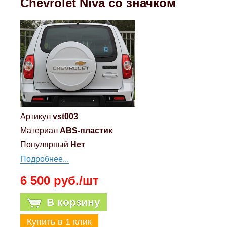
Chevrolet Niva со значком
Mitsubishi
Opel
Renault
Suzuki
Артикул
vst003
Toyota
Материал
ABS-пластик
Популярный
Нет
Volkswagen
Подробнее...
6 500 руб./шт
УАЗ
В корзину
Дополнительные товары