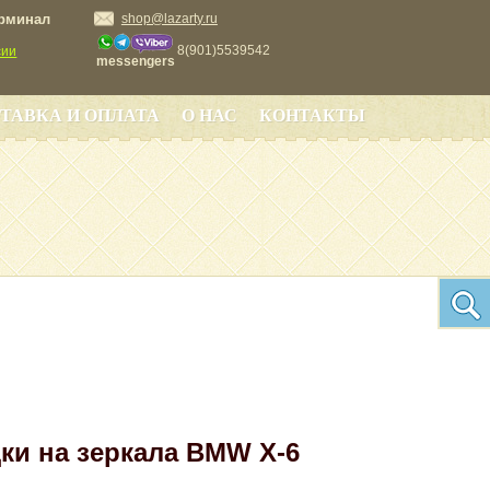
ерминал
shop@lazarty.ru
8(901)5539542
сии
messengers
ТАВКА И ОПЛАТА
О НАС
КОНТАКТЫ
ки на зеркала BMW X-6