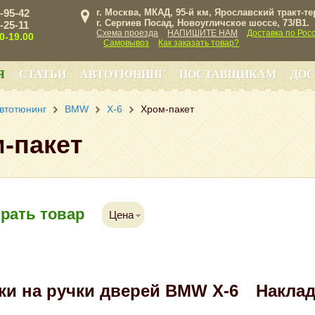
3-95-42
г. Москва, МКАД, 95-й км, Ярославский тракт-т
г. Сергиев Посад, Новоугличское шоссе, 73/B1.
3-25-11
Схема проезда
НАПИШИТЕ НАМ
Доставка по Рос
00-19.00
Самовывоз
Как заказать товар?
Я
СТАТЬИ
АВТОТЮНИНГ
ПОСТАВЩИКАМ
ДОС
втотюнинг
BMW
X-6
Хром-пакет
-пакет
рать товар
Цена
ки на ручки дверей BMW X-6
Наклад