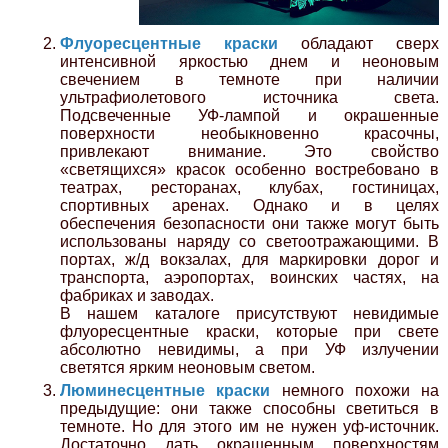
Флуоресцентные краски
обладают сверх
интенсивной яркостью днем и неоновым
свечением в темноте при наличии
ультрафиолетового источника света.
Подсвеченные УФ-лампой и окрашенные
поверхности необыкновенно красочны,
привлекают внимание. Это свойство
«светящихся» красок особенно востребовано в
театрах, ресторанах, клубах, гостиницах,
спортивных аренах. Однако и в целях
обеспечения безопасности они также могут быть
использованы наряду со светоотражающими. В
портах, ж/д вокзалах, для маркировки дорог и
транспорта, аэропортах, воинских частях, на
фабриках и заводах.
В нашем каталоге присутствуют невидимые
флуоресцентные краски, которые при свете
абсолютно невидимы, а при УФ излучении
светятся ярким неоновым светом.
Люминесцентные краски
немного похожи на
предыдущие: они также способны светиться в
темноте. Но для этого им не нужен уф-источник.
Достаточно дать окрашенным поверхностям