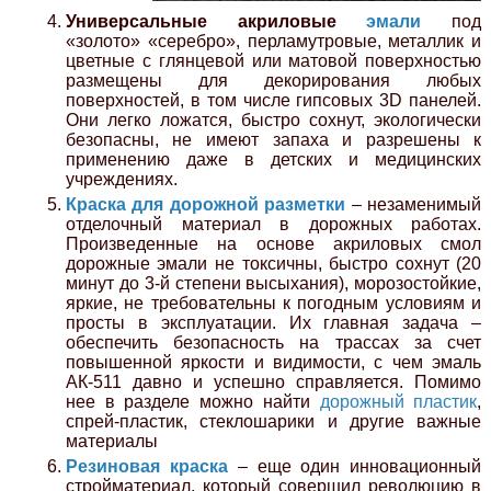
Универсальные акриловые
эмали
под
«золото» «серебро», перламутровые, металлик и
цветные с глянцевой или матовой поверхностью
размещены для декорирования любых
поверхностей, в том числе гипсовых 3D панелей.
Они легко ложатся, быстро сохнут, экологически
безопасны, не имеют запаха и разрешены к
применению даже в детских и медицинских
учреждениях.
Краска для дорожной разметки
– незаменимый
отделочный материал в дорожных работах.
Произведенные на основе акриловых смол
дорожные эмали не токсичны, быстро сохнут (20
минут до 3-й степени высыхания), морозостойкие,
яркие, не требовательны к погодным условиям и
просты в эксплуатации. Их главная задача –
обеспечить безопасность на трассах за счет
повышенной яркости и видимости, с чем эмаль
АК-511 давно и успешно справляется. Помимо
нее в разделе можно найти
дорожный пластик
,
спрей-пластик, стеклошарики и другие важные
материалы
Резиновая краска
– еще один инновационный
стройматериал, который совершил революцию в