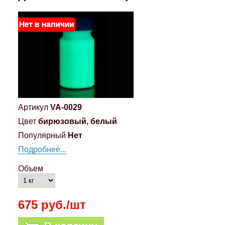
Компрессионные фитинги Poliext
Honda
Магнитные панели на холодильник
Флуоресцентные краски
Hyundai
Шпатлевки, штукатурки
Infinity
Эмали универсальные акриловые
Kia
Артикул
VA-0029
Грунтовки, защитные лаки
Цвет
бирюзовый, белый
Lada
Популярный
Нет
Подробнее...
Lexus
Объем
Mazda
675 руб./шт
Mercedes-Benz