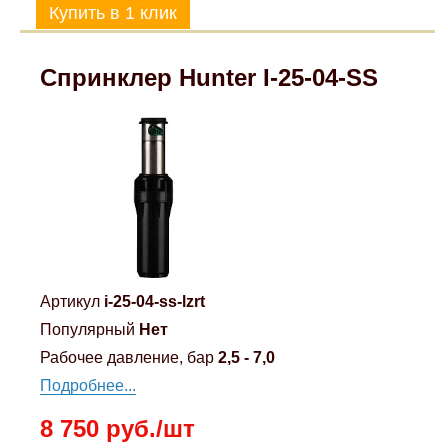
Mitsubishi
Спринклер Hunter I-25-04-SS
Opel
Renault
Suzuki
Toyota
Артикул
i-25-04-ss-lzrt
Volkswagen
Популярный
Нет
Рабочее давление, бар
2,5 - 7,0
УАЗ
Подробнее...
Дополнительные товары
8 750 руб./шт