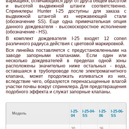
вариациях, отличающихся друг от друга общей высотой
и высотой выдвижной штанги соответственно.
Спринклеры Hunter I-25 доступны для заказа с
выдвижной штангой из нержавеющей стали
(обозначение SS). Еще одна примечательная опция
данного дождевателя - высокоскоростное исполнение
(обозначение - HS).
В комплект дождевателя I-25 входят 12 сопел
различного радиуса действия c цветовой маркировкой.
Вся линейка поставляется с предустановленными на
заводе запорными клапанами. Если один или
несколько дождевателей в пределах одной зоны
расположены значительно ниже остальных - вода,
оставшаяся в трубопроводе после электромагнитного
клапана, может продолжать изливаться из них,
вследствие чего, образуются перенасыщенные влагой
участки почвы вокруг спринклера. Для предотвращения
подобного эффекта и служат запорные клапаны.
I-25-
I-25-04-
I-25-
I-25-06-
Модель
04
SS
06
SS
20
26