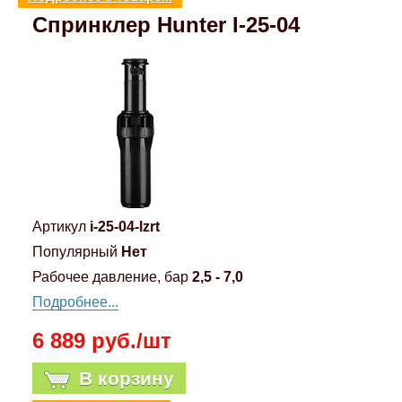
Спринклер Hunter I-25-04
Компрессионные фитинги Poliext
Honda
Магнитные панели на холодильник
Флуоресцентные краски
Hyundai
Шпатлевки, штукатурки
Infinity
Эмали универсальные акриловые
Kia
Грунтовки, защитные лаки
Lada
Артикул
i-25-04-lzrt
Популярный
Нет
Lexus
Рабочее давление, бар
2,5 - 7,0
Подробнее...
Mazda
6 889 руб./шт
Mercedes-Benz
В корзину