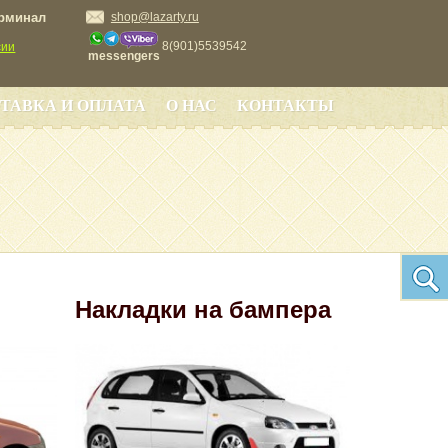
ерминал
shop@lazarty.ru
8(901)5539542
сии
messengers
ТАВКА И ОПЛАТА
О НАС
КОНТАКТЫ
Накладки на бампера