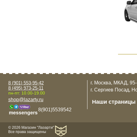
8 (901) 553-95-42
г. Москва, МКАД, 95
8 (495) 973-25-11
г. Сергиев Посад, Н
пн-пт: 10.00-19.00
shop@lazarty.ru
Наши страницы
8(901)5539542
messengers
© 2026 Магазин "Лазарти"
Все права защищены