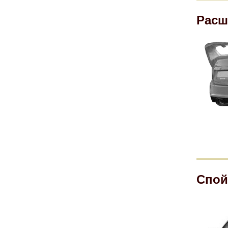
Расш
Спо