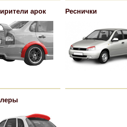
ирители арок
Реснички
йлеры