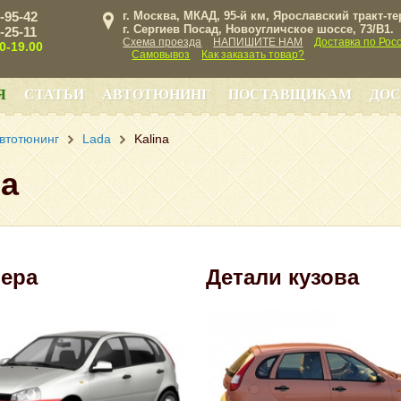
3-95-42
г. Москва, МКАД, 95-й км, Ярославский тракт-т
г. Сергиев Посад, Новоугличское шоссе, 73/B1.
3-25-11
Схема проезда
НАПИШИТЕ НАМ
Доставка по Рос
00-19.00
Самовывоз
Как заказать товар?
Я
СТАТЬИ
АВТОТЮНИНГ
ПОСТАВЩИКАМ
ДОС
втотюнинг
Lada
Kalina
na
ера
Детали кузова