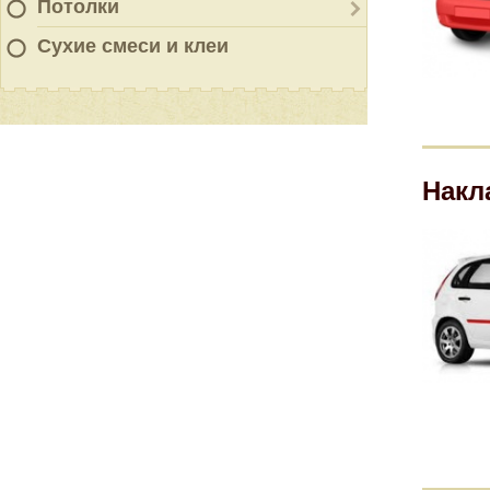
Потолки
Сухие смеси и клеи
Накл