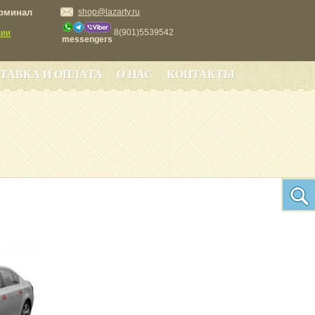
ерминал
shop@lazarty.ru
8(901)5539542
сии
messengers
ТАВКА И ОПЛАТА
О НАС
КОНТАКТЫ