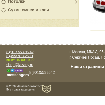
Потолки
Сухие смеси и клеи
8 (901) 553-95-42
г. Москва, МКАД, 95
8 (495) 973-25-11
г. Сергиев Посад, Н
пн-пт: 10.00-19.00
shop@lazarty.ru
Наши страницы
8(901)5539542
messengers
© 2026 Магазин "Лазарти"
Все права защищены