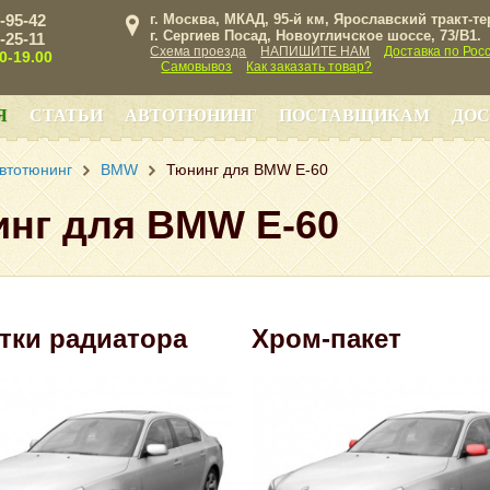
3-95-42
г. Москва, МКАД, 95-й км, Ярославский тракт-т
г. Сергиев Посад, Новоугличское шоссе, 73/B1.
3-25-11
Схема проезда
НАПИШИТЕ НАМ
Доставка по Рос
00-19.00
Самовывоз
Как заказать товар?
Я
СТАТЬИ
АВТОТЮНИНГ
ПОСТАВЩИКАМ
ДОС
втотюнинг
BMW
Тюнинг для BMW E-60
нг для BMW E-60
тки радиатора
Хром-пакет