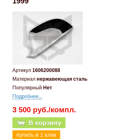
1999
Mitsubishi
Opel
Renault
Suzuki
Артикул
1606200088
Toyota
Материал
нержавеющая сталь
Популярный
Нет
Volkswagen
Подробнее...
3 500 руб./компл.
УАЗ
В корзину
Дополнительные товары