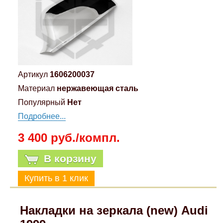
Компрессионные фитинги Poliext
Honda
Магнитные панели на холодильник
Флуоресцентные краски
Hyundai
Шпатлевки, штукатурки
Infinity
Артикул
1606200037
Эмали универсальные акриловые
Материал
нержавеющая сталь
Kia
Популярный
Нет
Грунтовки, защитные лаки
Подробнее...
Lada
3 400 руб./компл.
Lexus
В корзину
Mazda
Mercedes-Benz
Накладки на зеркала (new) Audi