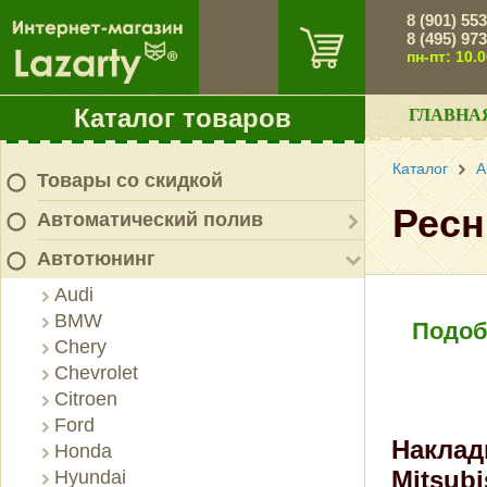
8 (901) 55
8 (495) 97
пн-пт: 10.
Каталог товаров
ГЛАВНА
Каталог
А
Товары со скидкой
Ресн
Автоматический полив
Автотюнинг
Audi
BMW
Подоб
Chery
Chevrolet
Citroen
Ford
Наклад
Honda
Mitsubi
Hyundai