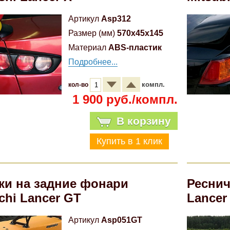
Артикул
Asp312
Размер (мм)
570x45x145
Материал
ABS-пластик
Подробнее...
компл.
кол-во
1 900 руб./компл.
В корзину
ки на задние фонари
Реснич
chi Lancer GT
Lancer
Артикул
Asp051GT