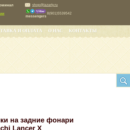
ерминал
shop@lazarty.ru
8(901)5539542
сии
messengers
ТАВКА И ОПЛАТА
О НАС
КОНТАКТЫ
ки на задние фонари
chi Lancer X