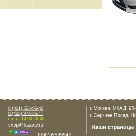
8 (901) 553-95-42
г. Москва, МКАД, 95
8 (495) 973-25-11
г. Сергиев Посад, Н
пн-пт: 10.00-19.00
shop@lazarty.ru
Наши страницы
8(901)5539542