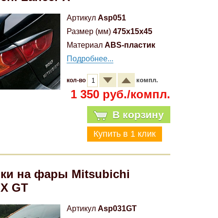
Артикул
Asp051
Размер (мм)
475x15x45
Материал
ABS-пластик
Подробнее...
компл.
кол-во
1 350 руб./компл.
В корзину
ки на фары Mitsubichi
 X GT
Артикул
Asp031GT