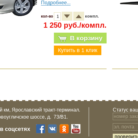
Подробнее...
компл.
кол-во
1 250 руб./компл.
В корзину
-й км, Ярославский тракт-терминал.
Статус ваш
овоугличское шоссе, д. 73/B1.
 в соцсетях