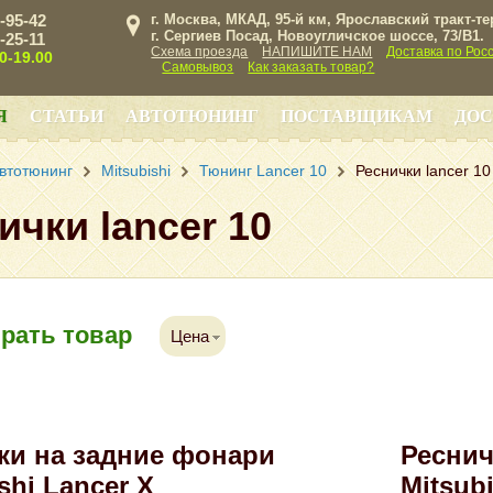
3-95-42
г. Москва, МКАД, 95-й км, Ярославский тракт-т
г. Сергиев Посад, Новоугличское шоссе, 73/B1.
3-25-11
Схема проезда
НАПИШИТЕ НАМ
Доставка по Рос
00-19.00
Самовывоз
Как заказать товар?
Я
СТАТЬИ
АВТОТЮНИНГ
ПОСТАВЩИКАМ
ДОС
втотюнинг
Mitsubishi
Тюнинг Lancer 10
Реснички lancer 10
ички lancer 10
рать товар
Цена
ки на задние фонари
Реснич
shi Lancer X
Mitsubi