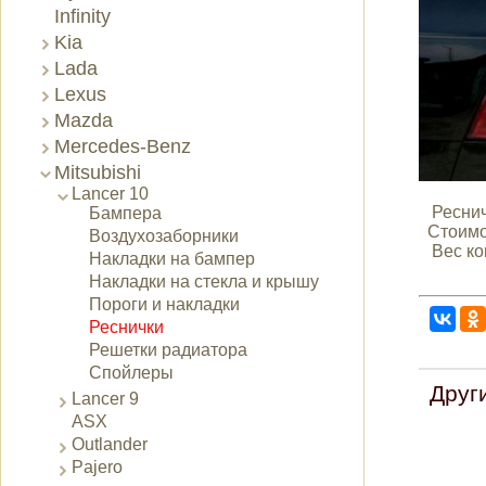
Infinity
Kia
Lada
Lexus
Mazda
Mercedes-Benz
Mitsubishi
Lancer 10
Ресничк
Бампера
Стоимос
Воздухозаборники
Вес ком
Накладки на бампер
Накладки на стекла и крышу
Пороги и накладки
Реснички
Решетки радиатора
Спойлеры
Друг
Lancer 9
ASX
Outlander
Pajero