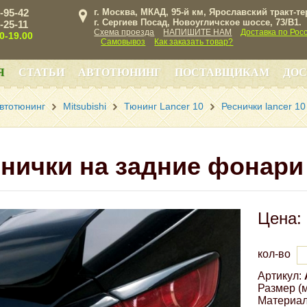
3-95-42
г. Москва, МКАД, 95-й км, Ярославский тракт-т
г. Сергиев Посад, Новоугличское шоссе, 73/B1.
3-25-11
Схема проезда
НАПИШИТЕ НАМ
Доставка по Рос
00-19.00
Самовывоз
Как заказать товар?
Я
СТАТЬИ
АВТОТЮНИНГ
ПОСТАВЩИКАМ
ДОС
втотюнинг
Mitsubishi
Тюнинг Lancer 10
Реснички lancer 10
нички на задние фонари 
Цена:
кол-во
Артикул:
Размер (м
Материал