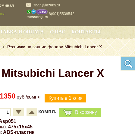
ерминал
shop@lazarty.ru
8(901)5539542
сии
messengers
ТАВКА И ОПЛАТА
О НАС
КОНТАКТЫ
Реснички на задние фонари Mitsubichi Lancer X
Mitsubichi Lancer X
1350
руб./компл.
компл.
В корзину
Asp051
м):
475x15x45
:
ABS-пластик