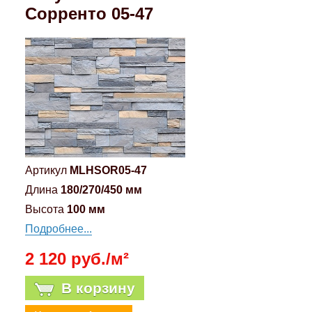
Сорренто 05-47
Компрессионные фитинги Poliext
Honda
Магнитные панели на холодильник
Флуоресцентные краски
Hyundai
Шпатлевки, штукатурки
Infinity
Эмали универсальные акриловые
Kia
Грунтовки, защитные лаки
Артикул
MLHSOR05-47
Lada
Длина
180/270/450 мм
Высота
100 мм
Lexus
Подробнее...
Mazda
2 120 руб./м²
В корзину
Mercedes-Benz