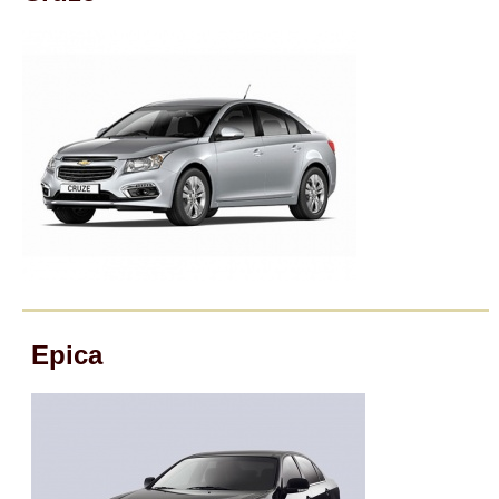
Mitsubishi
Opel
Renault
Suzuki
Toyota
Volkswagen
Epica
УАЗ
Дополнительные товары