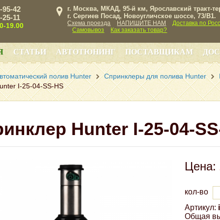
3-95-42
г. Москва, МКАД, 95-й км, Ярославский тракт-т
г. Сергиев Посад, Новоугличское шоссе, 73/B1.
3-25-11
Схема проезда
НАПИШИТЕ НАМ
Доставка по Рос
00-19.00
Самовывоз
Как заказать товар?
Я
СТАТЬИ
АВТОТЮНИНГ
ПОСТАВЩИКАМ
ДОС
втоматический полив Hunter
Спринклеры для полива Hunter
nter I-25-04-SS-HS
инклер Hunter I-25-04-S
Цена:
кол-во
Артикул:
Общая вы