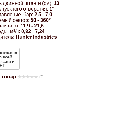
ыдвижной штанги (см):
10
впускного отверстия:
1"
давление, бар:
2,5 - 7,0
емый сектор:
50 - 360°
лива, м:
11,9 - 21,6
ды, м³/ч:
0,82 - 7,24
итель:
Hunter Industries
оставка
о всей
оссии и
НГ
 товар
(0)