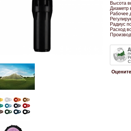
Высота в
Диаметр 
Рабочее 
Регулиру
Радиус по
Расход во
Производ
Д
п
Р
С
Оцените