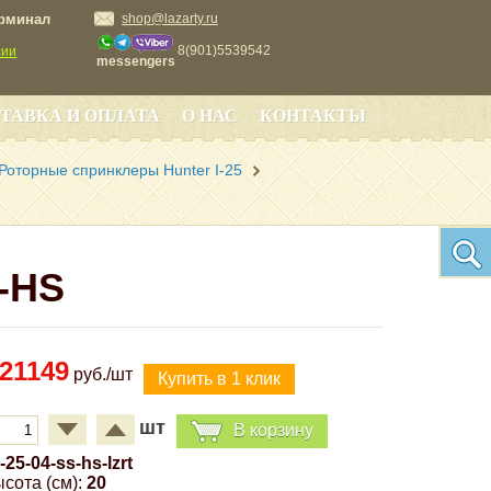
ерминал
shop@lazarty.ru
8(901)5539542
сии
messengers
ТАВКА И ОПЛАТА
О НАС
КОНТАКТЫ
Роторные спринклеры Hunter I-25
S-HS
21149
руб./шт
шт
В корзину
i-25-04-ss-hs-lzrt
сота (см):
20