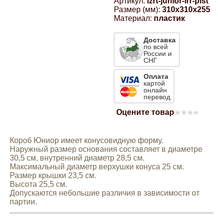
Артикул:
lzrt-junior-irr-plst
Размер (мм):
310x310x255
Компрессионные фитинги Poliext
Honda
Магнитные панели на холодильник
Материал:
пластик
Флуоресцентные краски
Hyundai
Доставка
по всей
Шпатлевки, штукатурки
России и
СНГ
Infinity
Оплата
Эмали универсальные акриловые
картой
онлайн
Kia
перевод
Грунтовки, защитные лаки
Оцените товар
(0)
Lada
Короб Юниор имеет конусовидную форму.
Lexus
Наружный размер основания составляет в диаметре
30,5 см, внутренний диаметр 28,5 см.
Максимальный диаметр верхушки конуса 25 см.
Mazda
Размер крышки 23,5 см.
Высота 25,5 см.
Допускаются небольшие различия в зависимости от
партии.
Mercedes-Benz