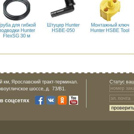
руба для гибкой
Штуцер Hunter
Монтажный ключ
подводки Hunter
HSBE-050
Hunter HSBE Tool
FlexSG 30 м
-й км, Ярославский тракт-терминал.
Статус ваш
овоугличское шоссе, д. 73/B1.
 в соцсетях