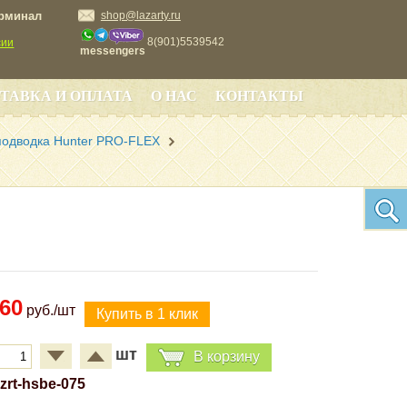
ерминал
shop@lazarty.ru
8(901)5539542
сии
messengers
ТАВКА И ОПЛАТА
О НАС
КОНТАКТЫ
подводка Hunter PRO-FLEX
60
руб./шт
шт
В корзину
lzrt-hsbe-075