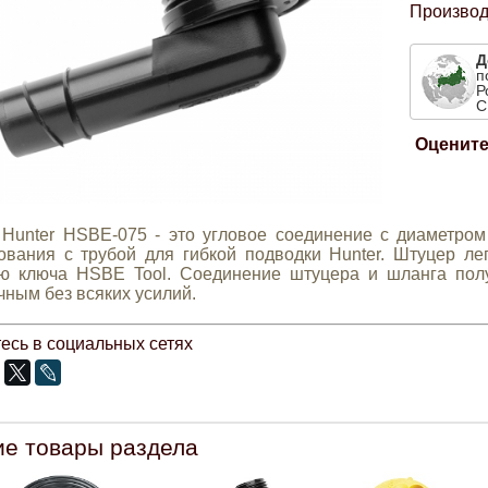
Производ
Д
п
Р
С
Оцените
Hunter HSBE-075 - это угловое соединение с диаметром
ования с трубой для гибкой подводки Hunter. Штуцер л
ю ключа HSBE Tool. Соединение штуцера и шланга пол
чным без всяких усилий.
есь в социальных сетях
ие товары раздела