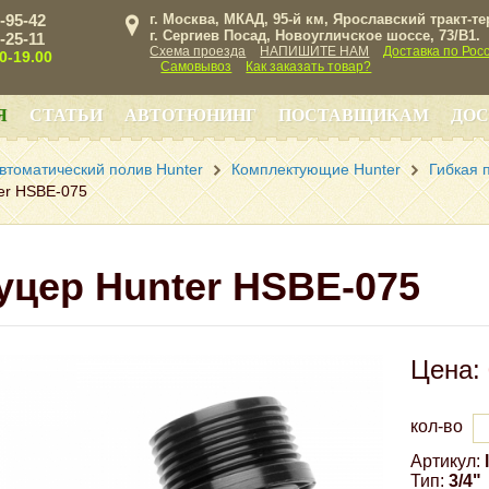
3-95-42
г. Москва, МКАД, 95-й км, Ярославский тракт-т
г. Сергиев Посад, Новоугличское шоссе, 73/B1.
3-25-11
Схема проезда
НАПИШИТЕ НАМ
Доставка по Рос
00-19.00
Самовывоз
Как заказать товар?
Я
СТАТЬИ
АВТОТЮНИНГ
ПОСТАВЩИКАМ
ДОС
втоматический полив Hunter
Комплектующие Hunter
Гибкая 
er HSBE-075
цер Hunter HSBE-075
Цена:
кол-во
Артикул:
Тип:
3/4"