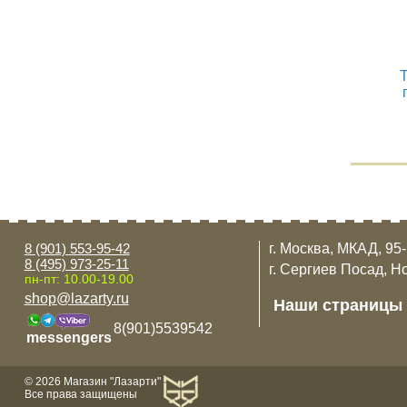
Т
8 (901) 553-95-42
г. Москва, МКАД, 95
8 (495) 973-25-11
г. Сергиев Посад, Н
пн-пт: 10.00-19.00
shop@lazarty.ru
Наши страницы
8(901)5539542
messengers
© 2026 Магазин "Лазарти"
Все права защищены