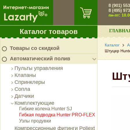
8 (901) 55
8 (495) 97
пн-пт: 10.
Каталог товаров
ГЛАВНА
Каталог
А
Товары со скидкой
Штуцер Hunt
Автоматический полив
Пульты управления
Шту
Клапаны
Спринклеры
Сопла
Датчики
Комплектующие
Гибкие колена Hunter SJ
Гибкая подводка Hunter PRO-FLEX
Узлы продувки
Компрессионные фитинги Poliext