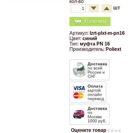
кол-во
Компрессионные фитинги Poliext
Honda
Магнитные панели на холодильник
шт
Флуоресцентные краски
В корзину
Hyundai
Шпатлевки, штукатурки
Артикул:
lzrt-plxt-m-pn16
Цвет:
синий
Infinity
Тип:
муфта PN 16
Эмали универсальные акриловые
Производитель:
Poliext
Kia
Доставка
Грунтовки, защитные лаки
по всей
России и
Lada
СНГ
Оплата
Lexus
картой
онлайн
перевод
Mazda
Доставка
по
Москве
1000 руб.
Mercedes-Benz
Оцените товар
(0)