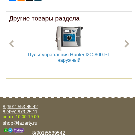
Mitsubishi
Другие товары раздела
Opel
Renault
Пульт управления Hunter I2C-800-PL
Мод
Suzuki
наружный
Toyota
Volkswagen
8 (901) 553-95-42
УАЗ
8 (495) 973-25-11
пн-пт: 10.00-19.00
shop@lazarty.ru
Дополнительные товары
8(901)5539542