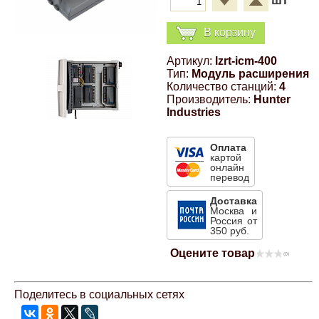
шт
Компрессионные фитинги Poliext
Honda
Магнитные панели на холодильник
В корзину
Флуоресцентные краски
Hyundai
Артикул:
lzrt-icm-400
Тип:
Модуль расширения
Шпатлевки, штукатурки
Количество станций:
4
Infinity
Производитель:
Hunter
Industries
Эмали универсальные акриловые
Kia
Оплата
Грунтовки, защитные лаки
картой
онлайн
Lada
перевод
Доставка
Москва и
Lexus
Россия от
350 руб.
Оцените товар
Mazda
(0)
Поделитесь в социальных сетях
Mercedes-Benz