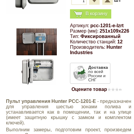
шт
Компрессионные фитинги Poliext
Honda
Магнитные панели на холодильник
В корзину
Флуоресцентные краски
Hyundai
Артикул:
pcc-1201-e-lzrt
Размер (мм):
251x109x226
Шпатлевки, штукатурки
Тип:
Фиксированный
Infinity
Количество станций:
12
Производитель:
Hunter
Эмали универсальные акриловые
Industries
Kia
Грунтовки, защитные лаки
Доставка
по всей
Lada
России и
СНГ
Оцените товар
Lexus
(0)
Пульт управления Hunter PCC-1201-E
- предназначен
для управления шестью зонами полива и
Mazda
устанавливается как в помещении, так и на улице
(имеет защитную крышку с замком и комплектом
ключей).
Mercedes-Benz
Выполним замеры, подготовим проект, произведем