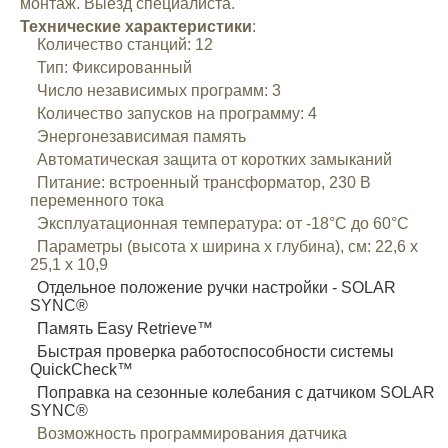
монтаж. Выезд специалиста.
Mitsubishi
Технические характеристики
:
Количество станций: 12
Тип: Фиксированный
Opel
Число независимых программ: 3
Количество запусков на программу: 4
Renault
Энергонезависимая память
Автоматическая защита от коротких замыканий
Питание: встроенный трансформатор, 230 В
Suzuki
переменного тока
Эксплуатационная температура: от -18°С до 60°С
Параметры (высота х ширина х глубина), см: 22,6 х
Toyota
25,1 х 10,9
Отдельное положение ручки настройки - SOLAR
Volkswagen
SYNC®
Память Easy Retrieve™
Быстрая проверка работоспособности системы
УАЗ
QuickCheck™
Поправка на сезонные колебания с датчиком SOLAR
SYNC®
Дополнительные товары
Возможность программирования датчика