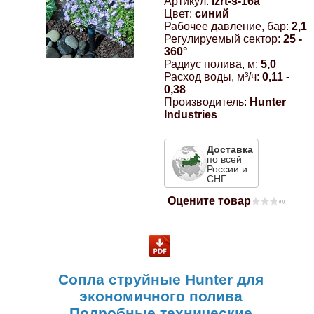
Артикул:
lzrt-s-16a
Цвет:
синий
Компрессионные фитинги Poliext
Honda
Магнитные панели на холодильник
Рабочее давление, бар:
2,1
Флуоресцентные краски
Регулируемый сектор:
25 -
360°
Hyundai
Радиус полива, м:
5,0
Шпатлевки, штукатурки
Расход воды, м³/ч:
0,11 -
0,38
Infinity
Производитель:
Hunter
Эмали универсальные акриловые
Industries
Kia
Доставка
Грунтовки, защитные лаки
по всей
России и
Lada
СНГ
Оцените товар
(0)
Lexus
Mazda
Сопла струйные Hunter для
Mercedes-Benz
экономичного полива
Подробные технические