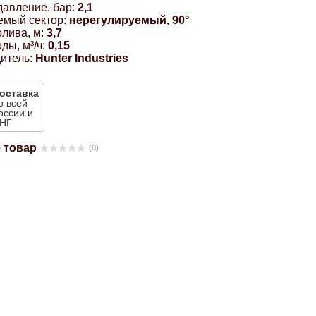
давление, бар:
2,1
емый сектор:
нерегулируемый, 90°
лива, м:
3,7
ды, м³/ч:
0,15
итель:
Hunter Industries
оставка
о всей
оссии и
НГ
 товар
(0)