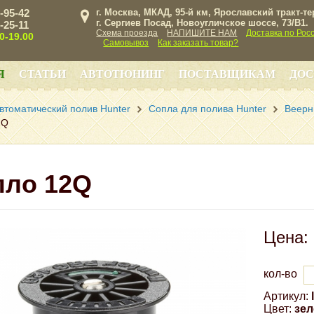
3-95-42
г. Москва, МКАД, 95-й км, Ярославский тракт-т
г. Сергиев Посад, Новоугличское шоссе, 73/B1.
3-25-11
Схема проезда
НАПИШИТЕ НАМ
Доставка по Рос
00-19.00
Самовывоз
Как заказать товар?
Я
СТАТЬИ
АВТОТЮНИНГ
ПОСТАВЩИКАМ
ДОС
втоматический полив Hunter
Сопла для полива Hunter
Веерн
2Q
пло 12Q
Цена:
кол-во
Артикул:
Цвет:
зе