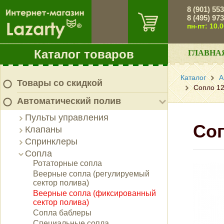
8 (901) 55
8 (495) 97
пн-пт: 10.
Каталог товаров
ГЛАВНА
Каталог
А
Товары со скидкой
Сопло 1
Автоматический полив
Пульты управления
Со
Клапаны
Спринклеры
Сопла
Ротаторные сопла
Веерные сопла (регулируемый
сектор полива)
Веерные сопла (фиксированный
сектор полива)
Сопла баблеры
Специальные сопла