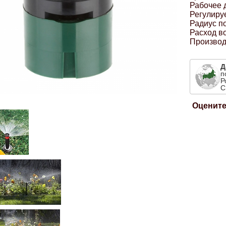
Рабочее 
Регулиру
Радиус по
Расход во
Производ
Д
п
Р
С
Оцените