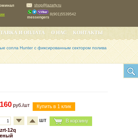
ерминал
shop@lazarty.ru
8(901)5539542
сии
messengers
ТАВКА И ОПЛАТА
О НАС
КОНТАКТЫ
ые сопла Hunter с фиксированным сектором полива
160
руб./шт
шт
В корзину
lzrt-12q
леный