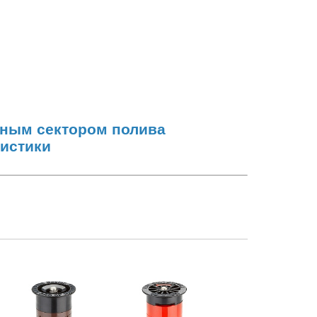
нным сектором полива
ристики