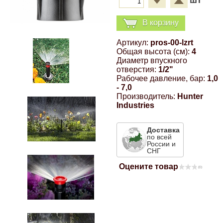
шт
Компрессионные фитинги Poliext
Honda
Магнитные панели на холодильник
В корзину
Флуоресцентные краски
Hyundai
Артикул:
pros-00-lzrt
Общая высота (см):
4
Шпатлевки, штукатурки
Диаметр впускного
Infinity
отверстия:
1/2"
Рабочее давление, бар:
1,0
Эмали универсальные акриловые
- 7,0
Kia
Производитель:
Hunter
Industries
Грунтовки, защитные лаки
Lada
Доставка
по всей
России и
Lexus
СНГ
Оцените товар
(0)
Mazda
Mercedes-Benz