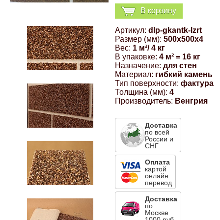
В корзину
Компрессионные фитинги Poliext
Honda
Магнитные панели на холодильник
Флуоресцентные краски
Артикул:
dlp-gkantk-lzrt
Hyundai
Размер (мм):
500x500x4
Вес:
1 м²/ 4 кг
Шпатлевки, штукатурки
В упаковке:
4 м² = 16 кг
Назначение:
для стен
Infinity
Материал:
гибкий камень
Эмали универсальные акриловые
Тип поверхности:
фактура
Толщина (мм):
4
Kia
Производитель:
Венгрия
Грунтовки, защитные лаки
Lada
Доставка
по всей
России и
СНГ
Lexus
Оплата
картой
онлайн
Mazda
перевод
Доставка
Mercedes-Benz
по
Москве
1000 руб.