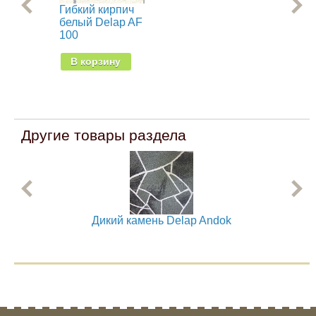
Гибкий кирпич
Гиб
белый Delap AF
Del
100
В
В корзину
Другие товары раздела
Дикий камень Delap Andok