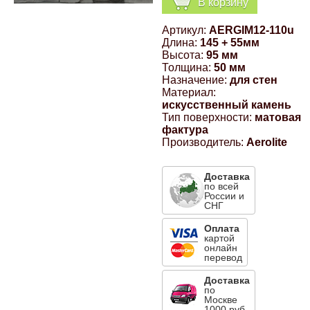
В корзину
Компрессионные фитинги Poliext
Honda
Магнитные панели на холодильник
Артикул:
AERGIM12-110u
Флуоресцентные краски
Длина:
145 + 55мм
Hyundai
Высота:
95 мм
Толщина:
50 мм
Шпатлевки, штукатурки
Назначение:
для стен
Материал:
Infinity
искусственный камень
Эмали универсальные акриловые
Тип поверхности:
матовая
фактура
Kia
Производитель:
Aerolite
Грунтовки, защитные лаки
Lada
Доставка
по всей
России и
СНГ
Lexus
Оплата
картой
онлайн
Mazda
перевод
Доставка
Mercedes-Benz
по
Москве
1000 руб.