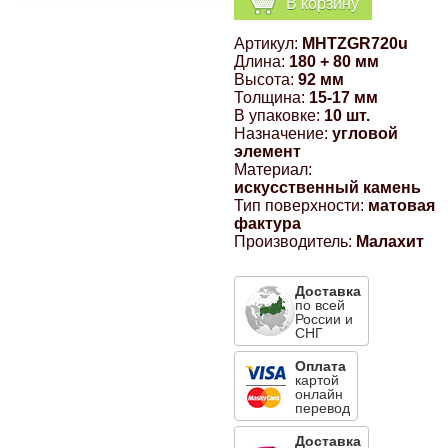
В корзину
Компрессионные фитинги Poliext
Honda
Магнитные панели на холодильник
Артикул:
MHTZGR720u
Флуоресцентные краски
Длина:
180 + 80 мм
Hyundai
Высота:
92 мм
Толщина:
15-17 мм
Шпатлевки, штукатурки
В упаковке:
10 шт.
Назначение:
угловой
Infinity
элемент
Эмали универсальные акриловые
Материал:
искусственный камень
Kia
Тип поверхности:
матовая
Грунтовки, защитные лаки
фактура
Производитель:
Малахит
Lada
Доставка
Lexus
по всей
России и
СНГ
Mazda
Оплата
картой
онлайн
перевод
Mercedes-Benz
Доставка