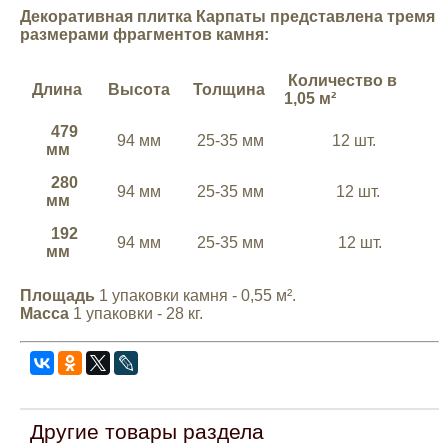
Декоративная плитка Карпаты представлена тремя
Mitsubishi
размерами фрагментов камня:
Opel
Количество в
Длина
Высота
Толщина
1,05 м²
479
Renault
94 мм
25-35 мм
12 шт.
мм
280
Suzuki
94 мм
25-35 мм
12 шт.
мм
192
94 мм
25-35 мм
12 шт.
Toyota
мм
Площадь
1 упаковки камня - 0,55 м².
Volkswagen
Масса
1 упаковки - 28 кг.
УАЗ
Дополнительные товары
Другие товары раздела