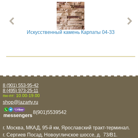
Искусственный камень Карпаты 04-33
8 (901) 553-95-42
8 (495) 973-25-11
пн-пт: 10.00-19.00
shop@lazarty.ru
8(901)5539542
messengers
г. Москва, МКАД, 95-й км, Ярославский тракт-терминал.
г. Сергиев Посад, Новоугличское шоссе, д. 73/B1.