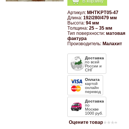
В корзину
Компрессионные фитинги Poliext
Honda
Магнитные панели на холодильник
Артикул:
MHTKPT05-47
Флуоресцентные краски
Длина:
192/280/479 мм
Hyundai
Высота:
94 мм
Толщина:
25 – 35 мм
Шпатлевки, штукатурки
Тип поверхности:
матовая
фактура
Infinity
Производитель:
Малахит
Эмали универсальные акриловые
Kia
Доставка
по всей
Грунтовки, защитные лаки
России и
СНГ
Lada
Оплата
картой
Lexus
онлайн
перевод
Доставка
Mazda
по
Москве
1000 руб.
Mercedes-Benz
Оцените товар
(0)