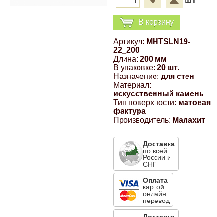
шт
Компрессионные фитинги Poliext
Honda
Магнитные панели на холодильник
В корзину
Флуоресцентные краски
Hyundai
Артикул:
MHTSLN19-
22_200
Шпатлевки, штукатурки
Длина:
200 мм
Infinity
В упаковке:
20 шт.
Назначение:
для стен
Эмали универсальные акриловые
Материал:
Kia
искусственный камень
Тип поверхности:
матовая
Грунтовки, защитные лаки
фактура
Lada
Производитель:
Малахит
Доставка
Lexus
по всей
России и
СНГ
Mazda
Оплата
картой
онлайн
перевод
Mercedes-Benz
Доставка