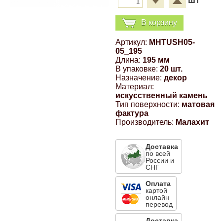
шт
Компрессионные фитинги Poliext
Honda
Магнитные панели на холодильник
В корзину
Флуоресцентные краски
Hyundai
Артикул:
MHTUSH05-
05_195
Шпатлевки, штукатурки
Длина:
195 мм
Infinity
В упаковке:
20 шт.
Назначение:
декор
Эмали универсальные акриловые
Материал:
Kia
искусственный камень
Тип поверхности:
матовая
Грунтовки, защитные лаки
фактура
Lada
Производитель:
Малахит
Доставка
Lexus
по всей
России и
СНГ
Mazda
Оплата
картой
онлайн
перевод
Mercedes-Benz
Доставка