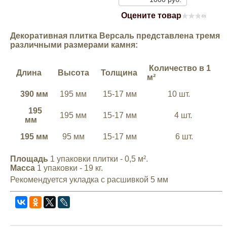
Mitsubishi
Оцените товар
(0)
Декоративная плитка Версаль представлена тремя
Opel
различными размерами камня:
Количество в 1
Renault
Длина
Высота
Толщина
м²
390 мм
195 мм
15-17 мм
10 шт.
Suzuki
195
195 мм
15-17 мм
4 шт.
мм
Toyota
195 мм
95 мм
15-17 мм
6 шт.
Volkswagen
Площадь
1 упаковки плитки - 0,5 м².
Масса
1 упаковки - 19 кг.
Рекомендуется укладка с расшивкой 5 мм
УАЗ
Дополнительные товары