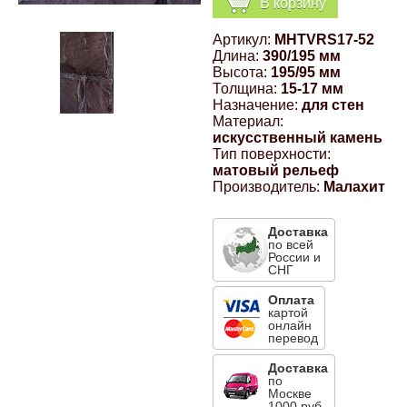
В корзину
Компрессионные фитинги Poliext
Honda
Магнитные панели на холодильник
Артикул:
MHTVRS17-52
Флуоресцентные краски
Длина:
390/195 мм
Hyundai
Высота:
195/95 мм
Толщина:
15-17 мм
Шпатлевки, штукатурки
Назначение:
для стен
Материал:
Infinity
искусственный камень
Эмали универсальные акриловые
Тип поверхности:
матовый рельеф
Kia
Производитель:
Малахит
Грунтовки, защитные лаки
Lada
Доставка
по всей
России и
СНГ
Lexus
Оплата
картой
онлайн
Mazda
перевод
Доставка
Mercedes-Benz
по
Москве
1000 руб.