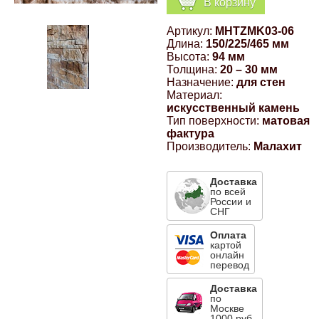
В корзину
Компрессионные фитинги Poliext
Honda
Магнитные панели на холодильник
Артикул:
MHTZMK03-06
Флуоресцентные краски
Длина:
150/225/465 мм
Hyundai
Высота:
94 мм
Толщина:
20 – 30 мм
Шпатлевки, штукатурки
Назначение:
для стен
Материал:
Infinity
искусственный камень
Эмали универсальные акриловые
Тип поверхности:
матовая
фактура
Kia
Производитель:
Малахит
Грунтовки, защитные лаки
Lada
Доставка
по всей
России и
СНГ
Lexus
Оплата
картой
онлайн
Mazda
перевод
Доставка
Mercedes-Benz
по
Москве
1000 руб.