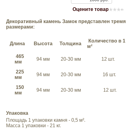
Mitsubishi
Оцените товар
(0)
Декоративный камень Замок представлен тремя
Opel
размерами:
Количество в 1
Renault
Длина
Высота
Толщина
м²
465
Suzuki
94 мм
20-30 мм
12 шт.
мм
225
94 мм
20-30 мм
16 шт.
Toyota
мм
150
94 мм
20-30 мм
12 шт.
Volkswagen
мм
УАЗ
Упаковка
Площадь 1 упаковки камня - 0,5 м².
Масса 1 упаковки - 21 кг.
Дополнительные товары