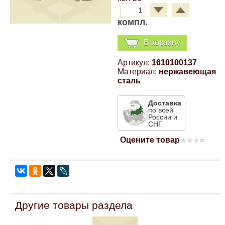
Компрессионные фитинги Poliext
Honda
Магнитные панели на холодильник
компл.
Флуоресцентные краски
Hyundai
В корзину
Шпатлевки, штукатурки
Артикул:
1610100137
Infinity
Материал:
нержавеющая
Эмали универсальные акриловые
сталь
Kia
Доставка
Грунтовки, защитные лаки
по всей
России и
Lada
СНГ
Оцените товар
(0)
Lexus
Mazda
Другие товары раздела
Mercedes-Benz