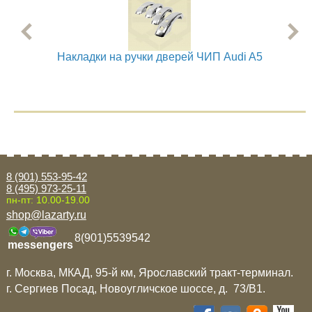
Mitsubishi
Opel
Накладки на ручки дверей ЧИП Audi A5
Нак
Renault
Suzuki
Toyota
8 (901) 553-95-42
8 (495) 973-25-11
пн-пт: 10.00-19.00
Volkswagen
shop@lazarty.ru
8(901)5539542
messengers
УАЗ
г. Москва, МКАД, 95-й км, Ярославский тракт-терминал.
г. Сергиев Посад, Новоугличское шоссе, д. 73/B1.
Дополнительные товары