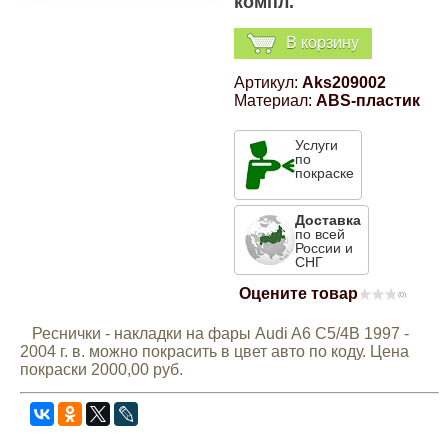
компл.
Компрессионные фитинги Poliext
Honda
Магнитные панели на холодильник
В корзину
Флуоресцентные краски
Hyundai
Артикул:
Aks209002
Материал:
ABS-пластик
Шпатлевки, штукатурки
Infinity
Услуги
по
Эмали универсальные акриловые
покраске
Kia
Грунтовки, защитные лаки
Доставка
по всей
Lada
России и
СНГ
Оцените товар
(0)
Lexus
Реснички - накладки на фары Audi A6 C5/4B 1997 -
2004 г. в. можно покрасить в цвет авто по коду. Цена
Mazda
покраски 2000,00 руб.
Mercedes-Benz