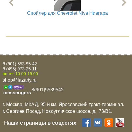
Спойлер для Chevrolet Niva Ниагара
Сп
8 (901) 553-95-42
8 (495) 973-25-11
пн-пт: 10.00-19.00
shop@lazarty.ru
8(901)5539542
messengers
г. Москва, МКАД, 95-й км, Ярославский тракт-терминал.
г. Сергиев Посад, Новоугличское шоссе, д. 73/B1.
Наши страницы в соцсетях