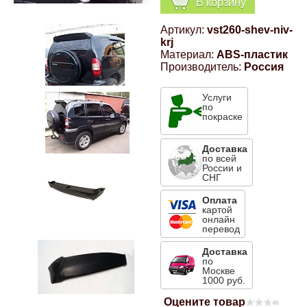
В корзину
Компрессионные фитинги Poliext
Honda
Магнитные панели на холодильник
Артикул:
vst260-shev-niv-
Флуоресцентные краски
krj
Hyundai
Материал:
ABS-пластик
Производитель:
Россия
Шпатлевки, штукатурки
Infinity
Услуги
по
Эмали универсальные акриловые
покраске
Kia
Грунтовки, защитные лаки
Доставка
по всей
России и
Lada
СНГ
Оплата
Lexus
картой
онлайн
перевод
Mazda
Доставка
по
Москве
1000 руб.
Mercedes-Benz
Оцените товар
(0)