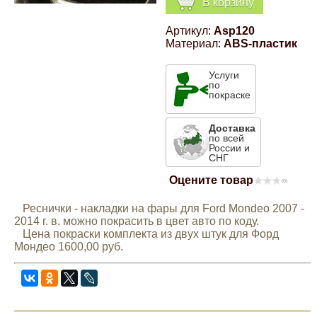
В корзину
Компрессионные фитинги Poliext
Honda
Магнитные панели на холодильник
Артикул:
Asp120
Флуоресцентные краски
Материал:
ABS-пластик
Hyundai
Шпатлевки, штукатурки
Услуги
по
покраске
Infinity
Эмали универсальные акриловые
Доставка
Kia
по всей
России и
Грунтовки, защитные лаки
СНГ
Lada
Оцените товар
(0)
Реснички - накладки на фары для Ford Mondeo 2007 -
Lexus
2014 г. в. можно покрасить в цвет авто по коду.
Цена покраски комплекта из двух штук для Форд
Мондео 1600,00 руб.
Mazda
Mercedes-Benz