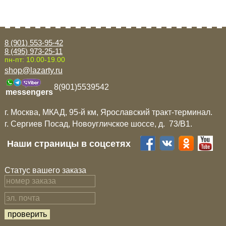
Mitsubishi
Opel
8 (901) 553-95-42
8 (495) 973-25-11
пн-пт: 10.00-19.00
Renault
shop@lazarty.ru
8(901)5539542
messengers
Suzuki
г. Москва, МКАД, 95-й км, Ярославский тракт-терминал.
г. Сергиев Посад, Новоугличское шоссе, д. 73/B1.
Toyota
Наши страницы в соцсетях
Volkswagen
Статус вашего заказа
УАЗ
Дополнительные товары