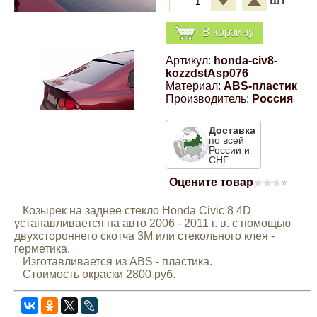
шт
Компрессионные фитинги Poliext
Honda
Магнитные панели на холодильник
В корзину
Флуоресцентные краски
Hyundai
Артикул:
honda-civ8-
kozzdstAsp076
Шпатлевки, штукатурки
Материал:
ABS-пластик
Infinity
Производитель:
Россия
Эмали универсальные акриловые
Доставка
Kia
по всей
России и
Грунтовки, защитные лаки
СНГ
Lada
Оцените товар
(0)
Козырек на заднее стекло Honda Civic 8 4D
Lexus
устанавливается на авто 2006 - 2011 г. в. с помощью
двухстороннего скотча 3М или стекольного клея -
герметика.
Mazda
Изготавливается из ABS - пластика.
Стоимость окраски 2800 руб.
Mercedes-Benz