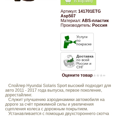
В корзину
Компрессионные фитинги Poliext
Honda
Магнитные панели на холодильник
Артикул:
141701ETG
Флуоресцентные краски
Asp507
Hyundai
Материал:
ABS-пластик
Производитель:
Россия
Шпатлевки, штукатурки
Infinity
Услуги
по
Эмали универсальные акриловые
покраске
Kia
Грунтовки, защитные лаки
Доставка
по всей
России и
Lada
СНГ
Оцените товар
(0)
Lexus
Спойлер Hyundai Solaris Sport высокий подходит для
авто 2011 - 2017 года выпуска, первое поколение,
Mazda
дорестайлинг.
Служит улучшению аэродинамики автомобиля на
дороге за счёт прижимной силы и увеличения
Mercedes-Benz
сцепления колеса с дорожным покрытием.
Устанавливается с помощью двухстороннего скотча