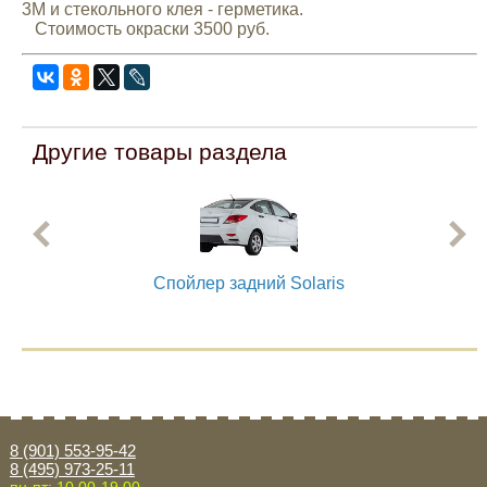
3М и стекольного клея - герметика.
Mitsubishi
Стоимость окраски 3500 руб.
Opel
Renault
Другие товары раздела
Suzuki
Toyota
Спойлер задний Solaris
Volkswagen
УАЗ
8 (901) 553-95-42
Дополнительные товары
8 (495) 973-25-11