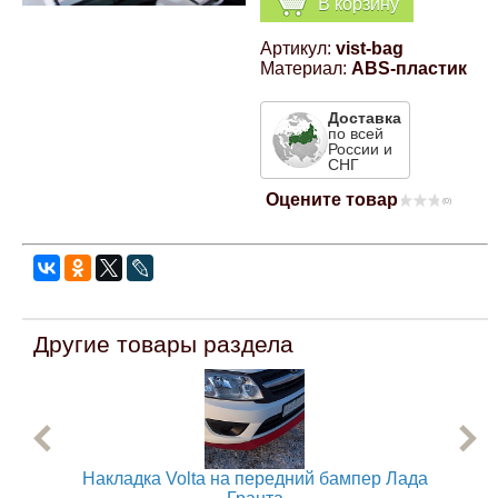
В корзину
Компрессионные фитинги Poliext
Honda
Магнитные панели на холодильник
Артикул:
vist-bag
Флуоресцентные краски
Материал:
ABS-пластик
Hyundai
Шпатлевки, штукатурки
Доставка
по всей
России и
Infinity
СНГ
Эмали универсальные акриловые
Оцените товар
(0)
Kia
Грунтовки, защитные лаки
Lada
Lexus
Другие товары раздела
Mazda
Mercedes-Benz
Накладка Volta на передний бампер Лада