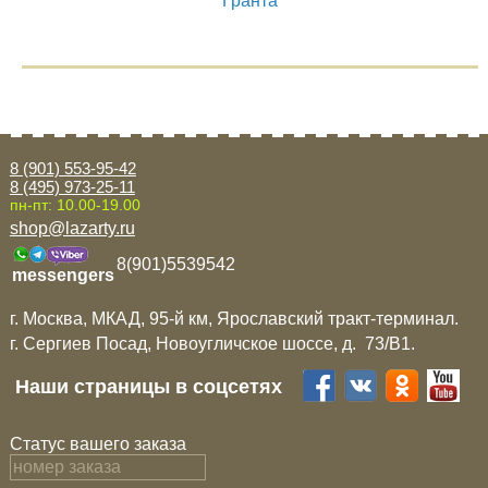
Гранта
Mitsubishi
Opel
Renault
8 (901) 553-95-42
8 (495) 973-25-11
пн-пт: 10.00-19.00
Suzuki
shop@lazarty.ru
8(901)5539542
Toyota
messengers
г. Москва, МКАД, 95-й км, Ярославский тракт-терминал.
Volkswagen
г. Сергиев Посад, Новоугличское шоссе, д. 73/B1.
Наши страницы в соцсетях
УАЗ
Статус вашего заказа
Дополнительные товары