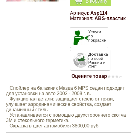
В корзину
Компрессионные фитинги Poliext
Honda
Магнитные панели на холодильник
Артикул:
Asp114
Флуоресцентные краски
Материал:
ABS-пластик
Hyundai
Шпатлевки, штукатурки
Услуги
по
покраске
Infinity
Эмали универсальные акриловые
Доставка
Kia
по всей
России и
Грунтовки, защитные лаки
СНГ
Lada
Оцените товар
(0)
Спойлер на багажник Мазда 6 MPS седан подходит
Lexus
для установки на авто 2002 - 2008 г. в.
Функционал детали: защищает стекло от грязи,
улучшает аэродинамические свойства, создает
Mazda
динамичный стиль.
Устанавливается с помощью двухстороннего скотча
3М и стекольного герметика.
Mercedes-Benz
Окраска в цвет автомобиля 3800,00 руб.