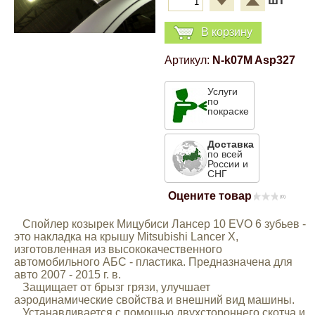
шт
Компрессионные фитинги Poliext
Honda
Магнитные панели на холодильник
В корзину
Флуоресцентные краски
Hyundai
Артикул:
N-k07M Asp327
Шпатлевки, штукатурки
Услуги
Infinity
по
покраске
Эмали универсальные акриловые
Kia
Доставка
Грунтовки, защитные лаки
по всей
России и
Lada
СНГ
Оцените товар
(0)
Lexus
Спойлер козырек Мицубиси Лансер 10 EVO 6 зубьев -
это накладка на крышу Mitsubishi Lancer X,
изготовленная из высококачественного
Mazda
автомобильного АБС - пластика. Предназначена для
авто 2007 - 2015 г. в.
Защищает от брызг грязи, улучшает
Mercedes-Benz
аэродинамические свойства и внешний вид машины.
Устанавливается с помощью двухстороннего скотча и