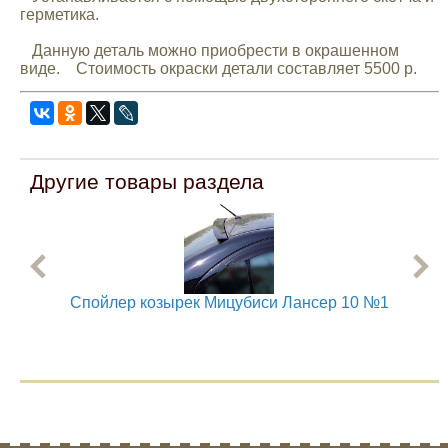
герметика.
Mitsubishi
Данную деталь можно приобрести в окрашенном
виде. Стоимость окраски детали составляет 5500 р.
Opel
Renault
Другие товары раздела
Suzuki
Toyota
Спойлер козырек Мицубиси Лансер 10 №1
Сп
Volkswagen
УАЗ
Дополнительные товары