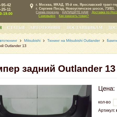
3-95-42
г. Москва, МКАД, 95-й км, Ярославский тракт-т
г. Сергиев Посад, Новоугличское шоссе, 73/B1.
3-25-11
Схема проезда
НАПИШИТЕ НАМ
Доставка по Рос
00-19.00
Самовывоз
Как заказать товар?
Я
СТАТЬИ
АВТОТЮНИНГ
ПОСТАВЩИКАМ
ДОС
втотюнинг
Mitsubishi
Тюнинг на Mitsubishi Outlander
Бампе
й Outlander 13
пер задний Outlander 13
Цена:
кол-во
Артикул: