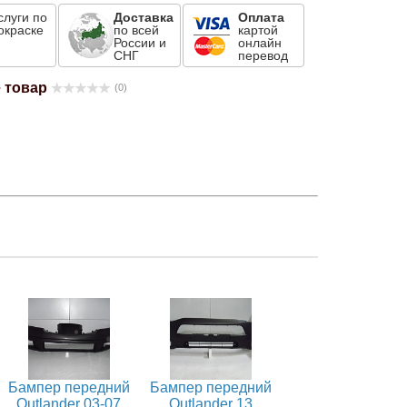
слуги по
Доставка
Оплата
окраске
по всей
картой
России и
онлайн
СНГ
перевод
 товар
(0)
Бампер передний
Бампер передний
Outlander 03-07
Outlander 13