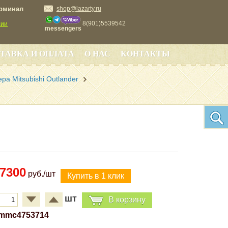
ерминал
shop@lazarty.ru
8(901)5539542
сии
messengers
ТАВКА И ОПЛАТА
О НАС
КОНТАКТЫ
ра Mitsubishi Outlander
7300
руб./шт
шт
В корзину
mmc4753714