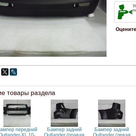
У
п
Оцените
ие товары раздела
ампер передний
Бампер задний
Бампер задний
Outlander-XL 10-
Outlander (правая
Outlander (левая