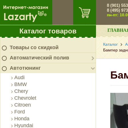
8 (901) 55
8 (495) 97
пн-пт: 10.
Каталог товаров
ГЛАВНА
Каталог
А
Товары со скидкой
Бампер задни
Автоматический полив
Автотюнинг
Бам
Audi
BMW
Chery
Chevrolet
Citroen
Ford
Honda
Hyundai