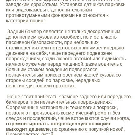
заводским доработкам. Установка датчиков парковки
Mitsubishi
или видеокамеры с дополнительными
противотуманными фонарями не относится к
категории тюнинг.
Opel
Задний бампер является не только декоративным
дополнением кузова автомобиля, но и есть часть
Renault
пассивной безопасности, при небольших
столкновениях или потертостях принимает инерцию
движения на себя, чаще переднего подвержен
Suzuki
повреждениям, сзади любого автомобиля видимость
намного хуже чем перед машиной, даже водитель с
большим стажем вождения подвергался
Toyota
незначительным прикосновением частей кузова со
стороны соседей по парковке, нерадивых
велосипедистов или прохожих.
Volkswagen
Но не стоит прибегать к замене заднего или переднего
бамперов, при незначительных повреждениях.
Современные материалы и технологии покраски,
УАЗ
позволяют производить косметический ремонт без
следов и последствий, чаще встречаются случаи когда,
отремонтировать повреждённую позицию
Дополнительные товары
выходит дешевле
, по сравнению с покупкой новой.
Производство: Китай.