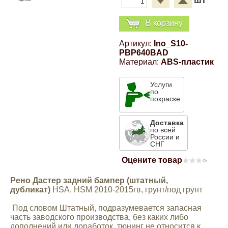
шт
Компрессионные фитинги Poliext
Honda
Магнитные панели на холодильник
В корзину
Флуоресцентные краски
Hyundai
Артикул:
Ino_S10-
PBP640BAD
Шпатлевки, штукатурки
Материал:
ABS-пластик
Infinity
Эмали универсальные акриловые
Услуги
по
Kia
покраске
Грунтовки, защитные лаки
Доставка
Lada
по всей
России и
СНГ
Lexus
Оцените товар
(0)
Рено Дастер задний бампер (штатный,
Mazda
дубликат)
HSA, HSM 2010-2015гв, грунт/под грунт
Под словом Штатный, подразумевается запасная
Mercedes-Benz
часть заводского производства, без каких либо
дополнений или доработок, тюнинг не относится к