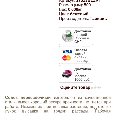
Артикул:
17513BLZRT
Размер (мм):
500
Компрессионные фитинги Poliext
Honda
Магнитные панели на холодильник
Вес:
0,600кг
Флуоресцентные краски
Цвет:
бежевый
Производитель:
Тайвань
Hyundai
Шпатлевки, штукатурки
Доставка
Infinity
по всей
России и
Эмали универсальные акриловые
СНГ
Kia
Оплата
картой
Грунтовки, защитные лаки
онлайн
перевод
Lada
Доставка
по
Москве
Lexus
1000 руб.
Оцените товар
(0)
Mazda
Совок пересадочный
изготовлен из качественной
стали, имеет хороший ресурс прочности, не гнётся при
Mercedes-Benz
работе. Незаменим при посадке растений, подготовке
лунок, высадке на грядки рассады. Рабочая