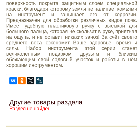
поверхность покрыта защитным слоем специальной
Mitsubishi
краски, благодаря которому земля не налипает комьями
на инструмент и защищает его от коррозии.
Предназначен для обработки различных видов почв.
Opel
Имеет удобную пластиковую ручку с выемкой для
большого пальца, которая не скользит в руке, приятная
на ощупь, и не оставит никаких заноз! За счёт своего
Renault
среднего веса сэкономит Ваше здоровье, время и
силы. Набор инструмента этой серии станет
великолепным подарком друзьям и близким
обожающим свой садовый участок и работы в нём
Suzuki
хорошим инструментом.
Toyota
Volkswagen
Другие товары раздела
Раздел не найден
УАЗ
Дополнительные товары