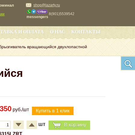
ерминал
shop@lazarty.ru
8(901)5539542
сии
messengers
ТАВКА И ОПЛАТА
О НАС
КОНТАКТЫ
брызгиватель вращающийся двухлопастной
ийся
350
руб./шт
шт
В корзину
6315LZRT