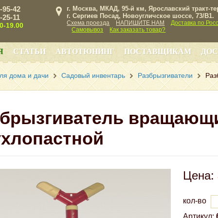
3-95-42
г. Москва, МКАД, 95-й км, Ярославский тракт-т
г. Сергиев Посад, Новоугличское шоссе, 73/B1.
3-25-11
Схема проезда
НАПИШИТЕ НАМ
Доставка по Рос
00-19.00
Самовывоз
Как заказать товар?
Я
СТАТЬИ
АВТОТЮНИНГ
ПОСТАВЩИКАМ
ДОС
ля дома и дачи
Садовый инвентарь
Разбрызгиватели
Раз
збрызгиватель вращающ
ухлопастной
Цена:
кол-во
Артикул: