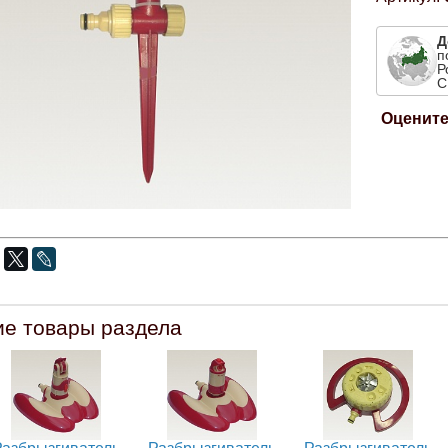
Д
п
Р
С
Оцените
ие товары раздела