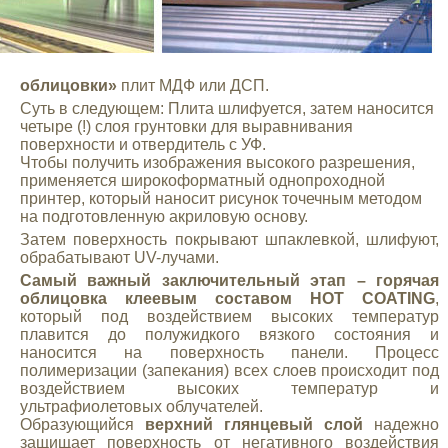
облицовки»
плит МДФ или ДСП.
Суть в следующем: Плита шлифуется, затем наносится
четыре (!) слоя грунтовки для выравнивания
поверхности и отвердитель с УФ.
Чтобы получить изображения высокого разрешения,
применяется широкоформатный однопроходной
принтер, который наносит рисунок точечным методом
на подготовленную акриловую основу.
Затем поверхность покрывают шпаклевкой, шлифуют,
обрабатывают UV-лучами.
Самый важный заключительный этап – горячая
облицовка клеевым составом HOT COATING
,
который под воздействием высоких температур
плавится до полужидкого вязкого состояния и
наносится на поверхность панели. Процесс
полимеризации (запекания) всех слоев происходит под
воздействием высоких температур и
ультрафиолетовых облучателей.
Образующийся
верхний глянцевый слой
надежно
защищает поверхность от негативного воздействия