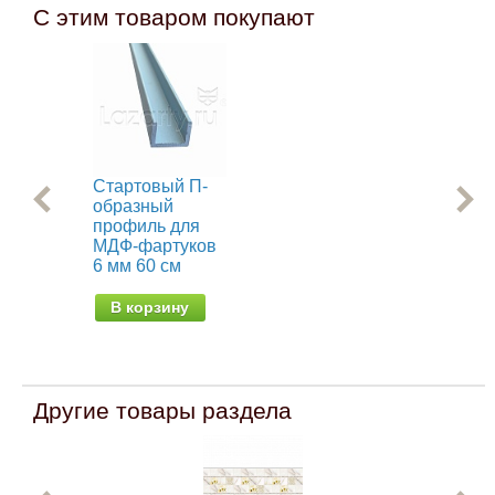
С этим товаром покупают
Стартовый П-
Ст
образный
об
профиль для
пр
МДФ-фартуков
МД
6 мм 60 см
6 м
В корзину
В
Другие товары раздела