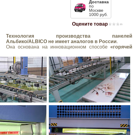
Доставка
по
Mitsubishi
Москве
1000 руб.
Opel
Оцените товар
(0)
Технология производства панелей
Renault
Альбико/ALBICO
не имеет аналогов в России
.
Она основана на инновационном способе
«горячей
Suzuki
Toyota
Volkswagen
УАЗ
Дополнительные товары