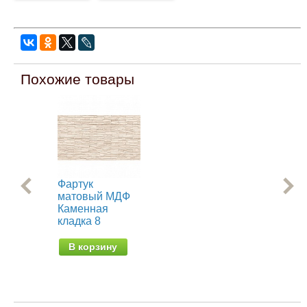
Похожие товары
Фартук
Фа
матовый МДФ
08
Каменная
кладка 8
В
В корзину