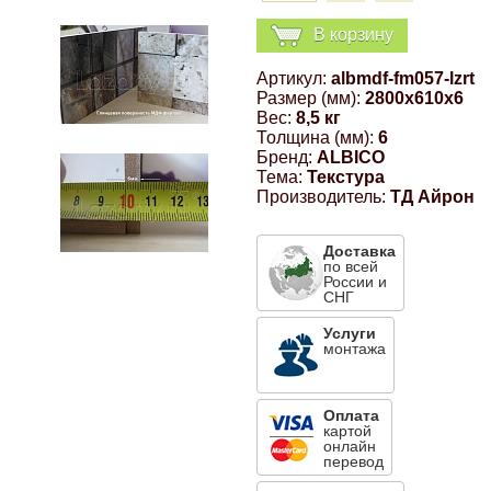
Компрессионные фитинги Poliext
Honda
Магнитные панели на холодильник
В корзину
Флуоресцентные краски
Артикул:
albmdf-fm057-lzrt
Hyundai
Размер (мм):
2800x610x6
Шпатлевки, штукатурки
Вес:
8,5 кг
Толщина (мм):
6
Infinity
Бренд:
ALBICO
Эмали универсальные акриловые
Тема:
Текстура
Производитель:
ТД Айрон
Kia
Грунтовки, защитные лаки
Доставка
по всей
Lada
России и
СНГ
Lexus
Услуги
монтажа
Mazda
Оплата
картой
онлайн
Mercedes-Benz
перевод