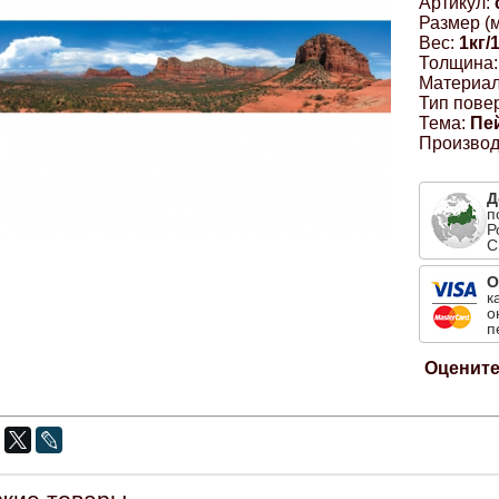
Артикул:
Размер (м
Вес:
1кг/
Толщина:
Материал
Тип пове
Тема:
Пе
Производ
Д
п
Р
С
О
к
о
п
Оцените