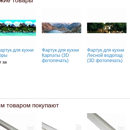
жие товары
артук для кухни
Фартук для кухни
Фартук для кухни
оры
Карпаты (3D
Лесной водопад
фотопечать)
(3D фотопечать)
т за
им товаром покупают