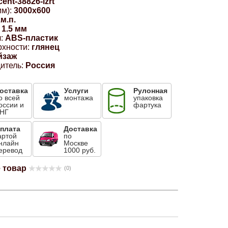
cent-38826-lzrt
м):
3000x600
1м.п.
1.5 мм
:
ABS-пластик
рхности:
глянец
йзаж
итель:
Россия
оставка
Услуги
Рулонная
о всей
монтажа
упаковка
оссии и
фартука
НГ
плата
Доставка
артой
по
нлайн
Москве
еревод
1000 руб.
 товар
(0)