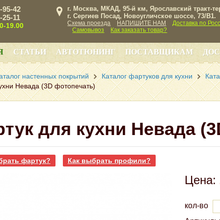
3-95-42
г. Москва, МКАД, 95-й км, Ярославский тракт-т
г. Сергиев Посад, Новоугличское шоссе, 73/B1.
3-25-11
Схема проезда
НАПИШИТЕ НАМ
Доставка по Рос
00-19.00
Самовывоз
Как заказать товар?
Я
СТАТЬИ
АВТОТЮНИНГ
ПОСТАВЩИКАМ
ДОС
аталог настенных покрытий
Каталог фартуков для кухни
Ката
ухни Невада (3D фотопечать)
тук для кухни Невада (3
брать фартук?
Как выбрать профили?
Цена:
кол-во