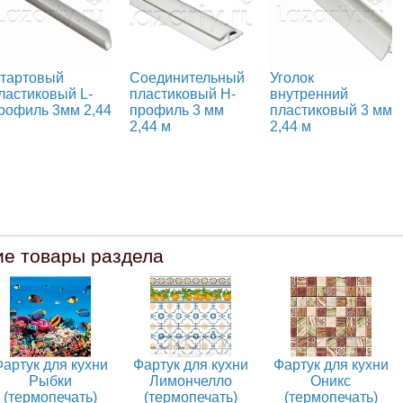
тартовый
Соединительный
Уголок
ластиковый L-
пластиковый H-
внутренний
рофиль 3мм 2,44
профиль 3 мм
пластиковый 3 мм
2,44 м
2,44 м
ие товары раздела
артук для кухни
Фартук для кухни
Фартук для кухни
Рыбки
Лимончелло
Оникс
(термопечать)
(термопечать)
(термопечать)