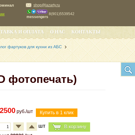
ерминал
shop@lazarty.ru
8(901)5539542
сии
messengers
ТАВКА И ОПЛАТА
О НАС
КОНТАКТЫ
лог фартуков для кухни из АБС
D фотопечать)
2500
руб./шт
шт
В корзину