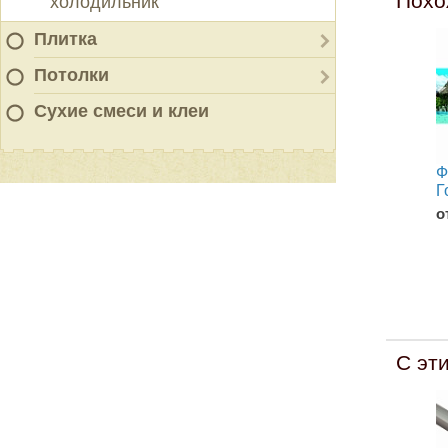
Похо
холодильник
Плитка
Потолки
Сухие смеси и клеи
Ф
Г
о
С эт