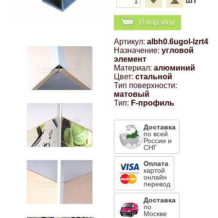
шт
Компрессионные фитинги Poliext
Honda
Магнитные панели на холодильник
В корзину
Флуоресцентные краски
Hyundai
Артикул:
albh0.6ugol-lzrt4
Назначение:
угловой
Шпатлевки, штукатурки
элемент
Infinity
Материал:
алюминий
Цвет:
стальной
Эмали универсальные акриловые
Тип поверхности:
Kia
матовый
Тип:
F-профиль
Грунтовки, защитные лаки
Lada
Доставка
по всей
России и
Lexus
СНГ
Оплата
картой
Mazda
онлайн
перевод
Доставка
Mercedes-Benz
по
Москве