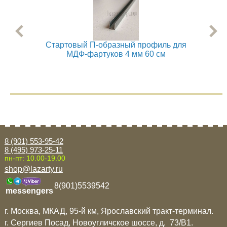
Стартовый П-образный профиль для
Ст
МДФ-фартуков 4 мм 60 см
8 (901) 553-95-42
8 (495) 973-25-11
пн-пт: 10.00-19.00
shop@lazarty.ru
8(901)5539542
messengers
г. Москва, МКАД, 95-й км, Ярославский тракт-терминал.
г. Сергиев Посад, Новоугличское шоссе, д. 73/B1.