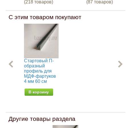
(218 товаров)
(87 товаров)
С этим товаром покупают
Стартовый П-
Ст
образный
об
профиль для
пр
МДФ-фартуков
МД
4 мм 60 см
4 м
В корзину
В
Другие товары раздела